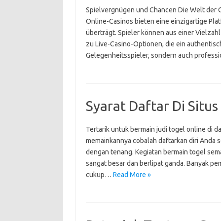
Spielvergnügen und Chancen Die Welt der O
Online-Casinos bieten eine einzigartige Platt
überträgt. Spieler können aus einer Vielzah
zu Live-Casino-Optionen, die ein authentisch
Gelegenheitsspieler, sondern auch profes
Syarat Daftar Di Situ
Tertarik untuk bermain judi togel online di d
memainkannya cobalah daftarkan diri Anda 
dengan tenang. Kegiatan bermain togel sem
sangat besar dan berlipat ganda. Banyak pe
cukup…
Read More »