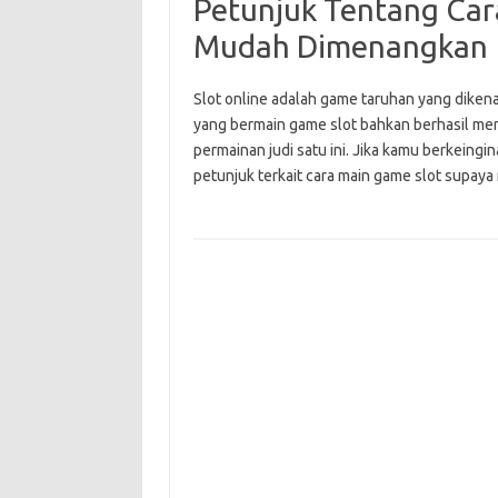
Petunjuk Tentang Car
Mudah Dimenangkan
Slot online adalah game taruhan yang dikena
yang bermain game slot bahkan berhasil m
permainan judi satu ini. Jika kamu berkeing
petunjuk terkait cara main game slot supa