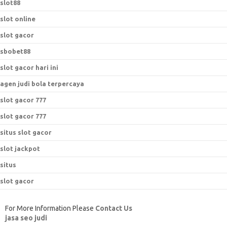
slot88
slot online
slot gacor
sbobet88
slot gacor hari ini
agen judi bola terpercaya
slot gacor 777
slot gacor 777
situs slot gacor
slot jackpot
situs
slot gacor
For More Information Please
Contact Us
jasa seo judi