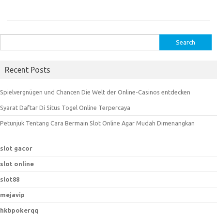
S
e
a
Recent Posts
r
c
Spielvergnügen und Chancen Die Welt der Online-Casinos entdecken
h
Syarat Daftar Di Situs Togel Online Terpercaya
f
o
Petunjuk Tentang Cara Bermain Slot Online Agar Mudah Dimenangkan
r
:
slot gacor
slot online
slot88
mejavip
hkbpokerqq