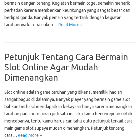
bermain dengan tenang. Kegiatan bermain togel semakin menarik
perhatian karena memberikan keuntungan yang sangat besar dan
berlipat ganda. Banyak pemain yang tertarik dengan kegiatan
taruhannya karena cukup…
Read More »
Petunjuk Tentang Cara Bermain
Slot Online Agar Mudah
Dimenangkan
Slot online adalah game taruhan yang dikenal memiliki hadiah
sangat bagus di dalamnya. Banyak player yang bermain game slot
bahkan berhasil mendapatkan kekayaan hanya karena memangkan
taruhan pada permainan judi satu ini. Jika kamu berkeinginan untuk
mencobanya, tentu kamu harus cari tahu dulu petunjuk terkait cara
main game slot supaya mudah dimenangkan. Petunjuk tentang
cara…
Read More »