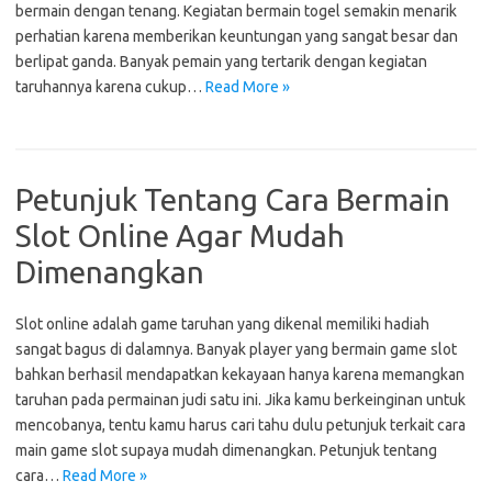
bermain dengan tenang. Kegiatan bermain togel semakin menarik
perhatian karena memberikan keuntungan yang sangat besar dan
berlipat ganda. Banyak pemain yang tertarik dengan kegiatan
taruhannya karena cukup…
Read More »
Petunjuk Tentang Cara Bermain
Slot Online Agar Mudah
Dimenangkan
Slot online adalah game taruhan yang dikenal memiliki hadiah
sangat bagus di dalamnya. Banyak player yang bermain game slot
bahkan berhasil mendapatkan kekayaan hanya karena memangkan
taruhan pada permainan judi satu ini. Jika kamu berkeinginan untuk
mencobanya, tentu kamu harus cari tahu dulu petunjuk terkait cara
main game slot supaya mudah dimenangkan. Petunjuk tentang
cara…
Read More »