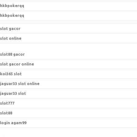
hkbpokerqq
hkbpokerqq
slot gacor
slot online
s
lot88 gacor
slot gacor online
koi365 slot
jaguar33 slot online
jaguar33 slot
slot777
slot88
login agam99