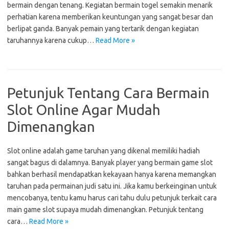
bermain dengan tenang. Kegiatan bermain togel semakin menarik
perhatian karena memberikan keuntungan yang sangat besar dan
berlipat ganda. Banyak pemain yang tertarik dengan kegiatan
taruhannya karena cukup…
Read More »
Petunjuk Tentang Cara Bermain
Slot Online Agar Mudah
Dimenangkan
Slot online adalah game taruhan yang dikenal memiliki hadiah
sangat bagus di dalamnya. Banyak player yang bermain game slot
bahkan berhasil mendapatkan kekayaan hanya karena memangkan
taruhan pada permainan judi satu ini. Jika kamu berkeinginan untuk
mencobanya, tentu kamu harus cari tahu dulu petunjuk terkait cara
main game slot supaya mudah dimenangkan. Petunjuk tentang
cara…
Read More »