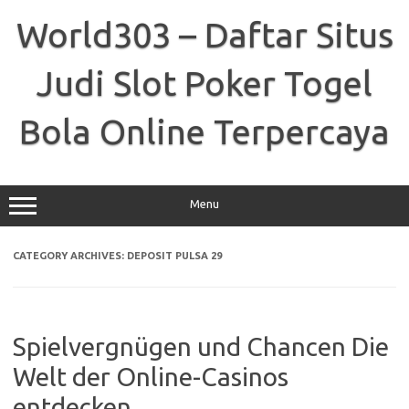
Skip
to
World303 – Daftar Situs
content
Judi Slot Poker Togel
Bola Online Terpercaya
Menu
CATEGORY ARCHIVES:
DEPOSIT PULSA 29
Spielvergnügen und Chancen Die
Welt der Online-Casinos
entdecken