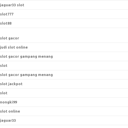
jaguar33 slot
slot777
slot88
slot gacor
judi slot online
slot gacor gampang menang
slot
slot gacor gampang menang
slot jackpot
slot
nongki99
slot online
jaguar33