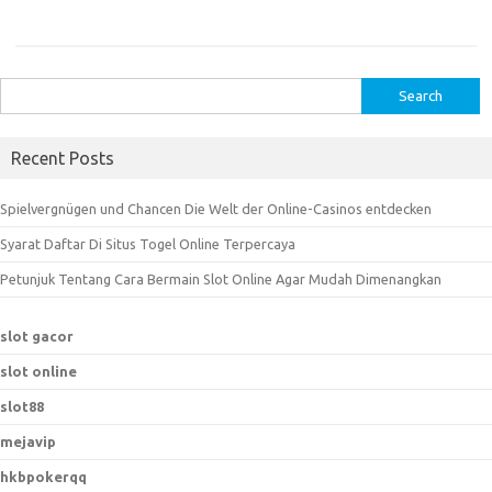
S
e
a
Recent Posts
r
c
Spielvergnügen und Chancen Die Welt der Online-Casinos entdecken
h
Syarat Daftar Di Situs Togel Online Terpercaya
f
o
Petunjuk Tentang Cara Bermain Slot Online Agar Mudah Dimenangkan
r
:
slot gacor
slot online
slot88
mejavip
hkbpokerqq