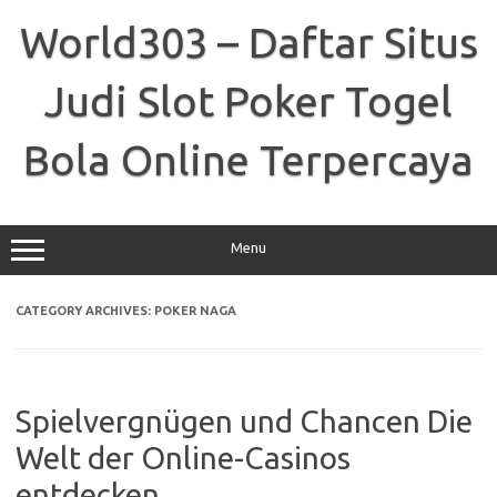
Skip
to
World303 – Daftar Situs
content
Judi Slot Poker Togel
Bola Online Terpercaya
Menu
CATEGORY ARCHIVES:
POKER NAGA
Spielvergnügen und Chancen Die
Welt der Online-Casinos
entdecken