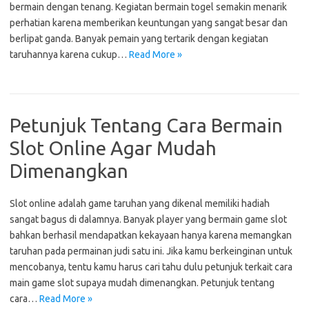
bermain dengan tenang. Kegiatan bermain togel semakin menarik
perhatian karena memberikan keuntungan yang sangat besar dan
berlipat ganda. Banyak pemain yang tertarik dengan kegiatan
taruhannya karena cukup…
Read More »
Petunjuk Tentang Cara Bermain
Slot Online Agar Mudah
Dimenangkan
Slot online adalah game taruhan yang dikenal memiliki hadiah
sangat bagus di dalamnya. Banyak player yang bermain game slot
bahkan berhasil mendapatkan kekayaan hanya karena memangkan
taruhan pada permainan judi satu ini. Jika kamu berkeinginan untuk
mencobanya, tentu kamu harus cari tahu dulu petunjuk terkait cara
main game slot supaya mudah dimenangkan. Petunjuk tentang
cara…
Read More »