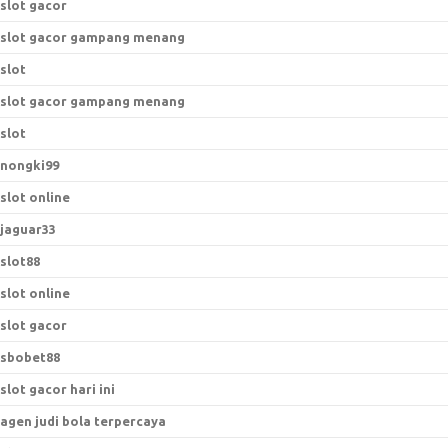
slot gacor
slot gacor gampang menang
slot
slot gacor gampang menang
slot
nongki99
slot online
jaguar33
slot88
slot online
slot gacor
sbobet88
slot gacor hari ini
agen judi bola terpercaya