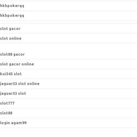
hkbpokerqq
hkbpokerqq
slot gacor
slot online
s
lot88 gacor
slot gacor online
koi365 slot
jaguar33 slot online
jaguar33 slot
slot777
slot88
login agam99