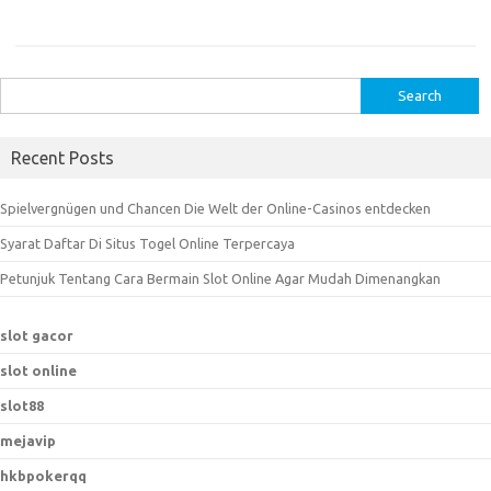
S
e
a
Recent Posts
r
c
Spielvergnügen und Chancen Die Welt der Online-Casinos entdecken
h
Syarat Daftar Di Situs Togel Online Terpercaya
f
o
Petunjuk Tentang Cara Bermain Slot Online Agar Mudah Dimenangkan
r
:
slot gacor
slot online
slot88
mejavip
hkbpokerqq