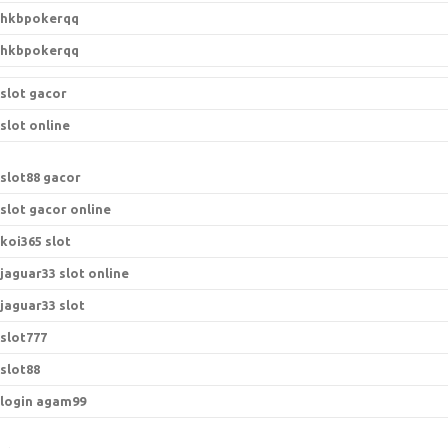
hkbpokerqq
hkbpokerqq
slot gacor
slot online
s
lot88 gacor
slot gacor online
koi365 slot
jaguar33 slot online
jaguar33 slot
slot777
slot88
login agam99