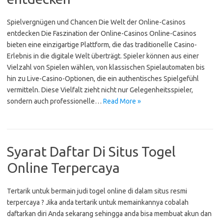
Spielvergnügen und Chancen Die Welt der Online-Casinos
entdecken Die Faszination der Online-Casinos Online-Casinos
bieten eine einzigartige Plattform, die das traditionelle Casino-
Erlebnis in die digitale Welt überträgt. Spieler können aus einer
Vielzahl von Spielen wählen, von klassischen Spielautomaten bis
hin zu Live-Casino-Optionen, die ein authentisches Spielgefühl
vermitteln. Diese Vielfalt zieht nicht nur Gelegenheitsspieler,
sondern auch professionelle…
Read More »
Syarat Daftar Di Situs Togel
Online Terpercaya
Tertarik untuk bermain judi togel online di dalam situs resmi
terpercaya ? Jika anda tertarik untuk memainkannya cobalah
daftarkan diri Anda sekarang sehingga anda bisa membuat akun dan