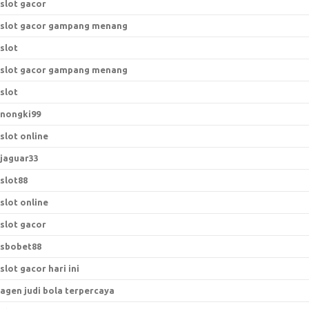
slot gacor
slot gacor gampang menang
slot
slot gacor gampang menang
slot
nongki99
slot online
jaguar33
slot88
slot online
slot gacor
sbobet88
slot gacor hari ini
agen judi bola terpercaya