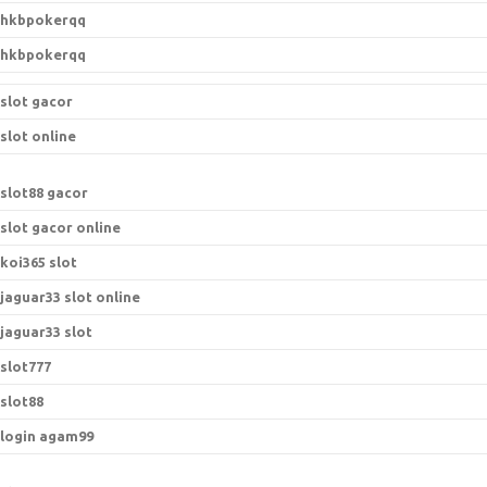
hkbpokerqq
hkbpokerqq
slot gacor
slot online
s
lot88 gacor
slot gacor online
koi365 slot
jaguar33 slot online
jaguar33 slot
slot777
slot88
login agam99