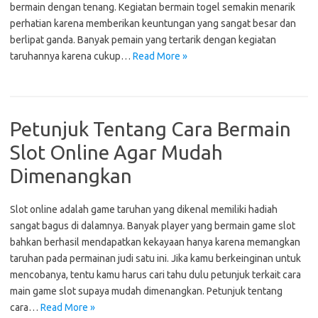
bermain dengan tenang. Kegiatan bermain togel semakin menarik
perhatian karena memberikan keuntungan yang sangat besar dan
berlipat ganda. Banyak pemain yang tertarik dengan kegiatan
taruhannya karena cukup…
Read More »
Petunjuk Tentang Cara Bermain
Slot Online Agar Mudah
Dimenangkan
Slot online adalah game taruhan yang dikenal memiliki hadiah
sangat bagus di dalamnya. Banyak player yang bermain game slot
bahkan berhasil mendapatkan kekayaan hanya karena memangkan
taruhan pada permainan judi satu ini. Jika kamu berkeinginan untuk
mencobanya, tentu kamu harus cari tahu dulu petunjuk terkait cara
main game slot supaya mudah dimenangkan. Petunjuk tentang
cara…
Read More »