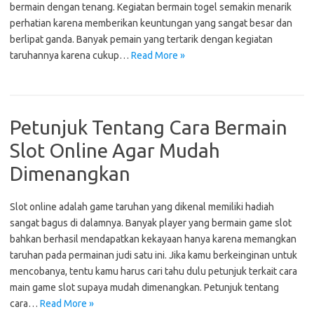
bermain dengan tenang. Kegiatan bermain togel semakin menarik
perhatian karena memberikan keuntungan yang sangat besar dan
berlipat ganda. Banyak pemain yang tertarik dengan kegiatan
taruhannya karena cukup…
Read More »
Petunjuk Tentang Cara Bermain
Slot Online Agar Mudah
Dimenangkan
Slot online adalah game taruhan yang dikenal memiliki hadiah
sangat bagus di dalamnya. Banyak player yang bermain game slot
bahkan berhasil mendapatkan kekayaan hanya karena memangkan
taruhan pada permainan judi satu ini. Jika kamu berkeinginan untuk
mencobanya, tentu kamu harus cari tahu dulu petunjuk terkait cara
main game slot supaya mudah dimenangkan. Petunjuk tentang
cara…
Read More »