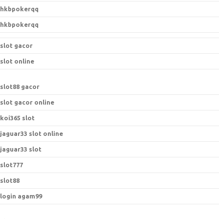
hkbpokerqq
hkbpokerqq
slot gacor
slot online
s
lot88 gacor
slot gacor online
koi365 slot
jaguar33 slot online
jaguar33 slot
slot777
slot88
login agam99