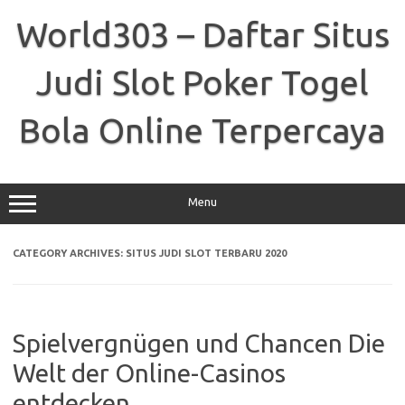
Skip
to
World303 – Daftar Situs
content
Judi Slot Poker Togel
Bola Online Terpercaya
Menu
CATEGORY ARCHIVES:
SITUS JUDI SLOT TERBARU 2020
Spielvergnügen und Chancen Die
Welt der Online-Casinos
entdecken