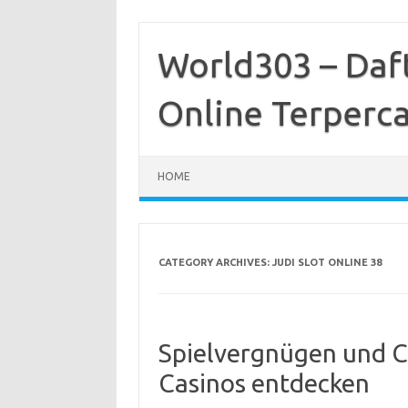
Skip
to
content
World303 – Daft
Online Terperc
HOME
CATEGORY ARCHIVES:
JUDI SLOT ONLINE 38
Spielvergnügen und C
Casinos entdecken