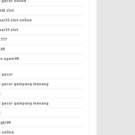
t gacor online
365 slot
uar33 slot online
uar33 slot
t777
t88
in agam99
t gacor
t gacor gampang menang
t
t gacor gampang menang
t
gki99
t online