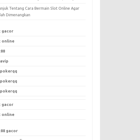
unjuk Tentang Cara Bermain Slot Online Agar
ah Dimenangkan
t gacor
t online
t88
avip
bpokerqq
bpokerqq
bpokerqq
t gacor
t online
t88 gacor