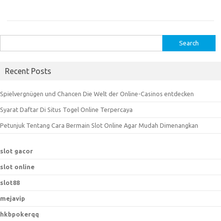
S
e
a
Recent Posts
r
c
Spielvergnügen und Chancen Die Welt der Online-Casinos entdecken
h
Syarat Daftar Di Situs Togel Online Terpercaya
f
o
Petunjuk Tentang Cara Bermain Slot Online Agar Mudah Dimenangkan
r
:
slot gacor
slot online
slot88
mejavip
hkbpokerqq