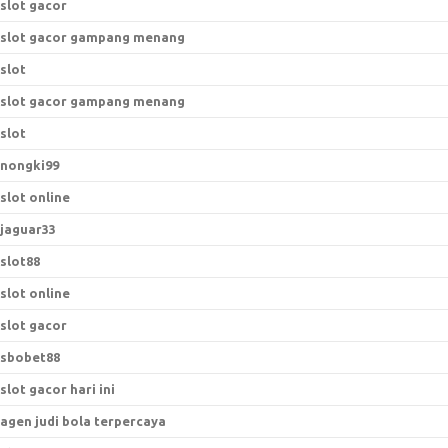
slot gacor
slot gacor gampang menang
slot
slot gacor gampang menang
slot
nongki99
slot online
jaguar33
slot88
slot online
slot gacor
sbobet88
slot gacor hari ini
agen judi bola terpercaya