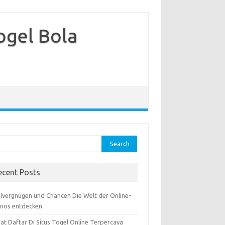
ogel Bola
rch
ecent Posts
elvergnügen und Chancen Die Welt der Online-
inos entdecken
at Daftar Di Situs Togel Online Terpercaya