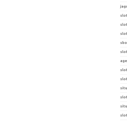
jag
slo
slo
slo
sbo
slo
age
slo
slo
sit
slo
sit
slo