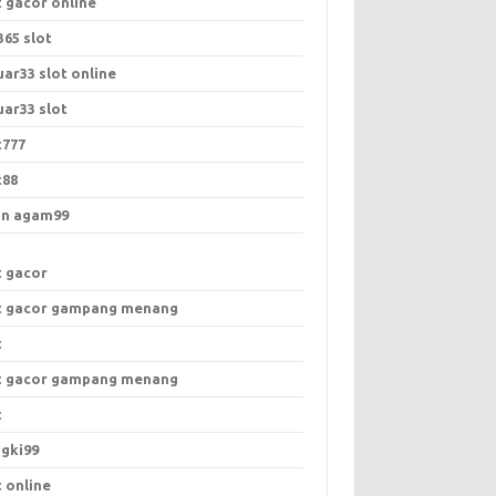
t gacor online
365 slot
uar33 slot online
uar33 slot
t777
t88
in agam99
t gacor
t gacor gampang menang
t
t gacor gampang menang
t
gki99
t online