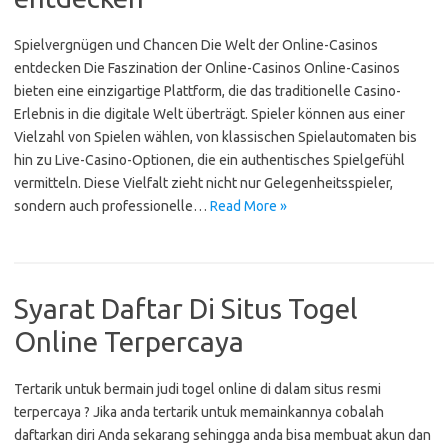
Spielvergnügen und Chancen Die Welt der Online-Casinos
entdecken Die Faszination der Online-Casinos Online-Casinos
bieten eine einzigartige Plattform, die das traditionelle Casino-
Erlebnis in die digitale Welt überträgt. Spieler können aus einer
Vielzahl von Spielen wählen, von klassischen Spielautomaten bis
hin zu Live-Casino-Optionen, die ein authentisches Spielgefühl
vermitteln. Diese Vielfalt zieht nicht nur Gelegenheitsspieler,
sondern auch professionelle…
Read More »
Syarat Daftar Di Situs Togel
Online Terpercaya
Tertarik untuk bermain judi togel online di dalam situs resmi
terpercaya ? Jika anda tertarik untuk memainkannya cobalah
daftarkan diri Anda sekarang sehingga anda bisa membuat akun dan