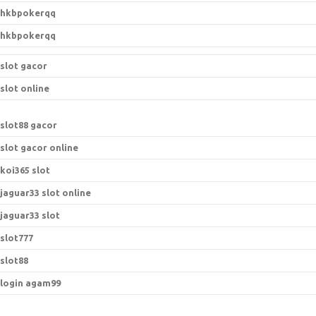
hkbpokerqq
hkbpokerqq
slot gacor
slot online
s
lot88 gacor
slot gacor online
koi365 slot
jaguar33 slot online
jaguar33 slot
slot777
slot88
login agam99