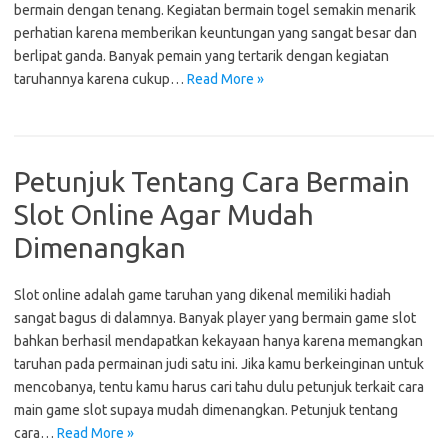
bermain dengan tenang. Kegiatan bermain togel semakin menarik
perhatian karena memberikan keuntungan yang sangat besar dan
berlipat ganda. Banyak pemain yang tertarik dengan kegiatan
taruhannya karena cukup…
Read More »
Petunjuk Tentang Cara Bermain
Slot Online Agar Mudah
Dimenangkan
Slot online adalah game taruhan yang dikenal memiliki hadiah
sangat bagus di dalamnya. Banyak player yang bermain game slot
bahkan berhasil mendapatkan kekayaan hanya karena memangkan
taruhan pada permainan judi satu ini. Jika kamu berkeinginan untuk
mencobanya, tentu kamu harus cari tahu dulu petunjuk terkait cara
main game slot supaya mudah dimenangkan. Petunjuk tentang
cara…
Read More »