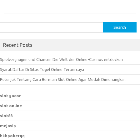
S
e
a
Recent Posts
r
c
Spielvergnügen und Chancen Die Welt der Online-Casinos entdecken
h
Syarat Daftar Di Situs Togel Online Terpercaya
f
o
Petunjuk Tentang Cara Bermain Slot Online Agar Mudah Dimenangkan
r
:
slot gacor
slot online
slot88
mejavip
hkbpokerqq