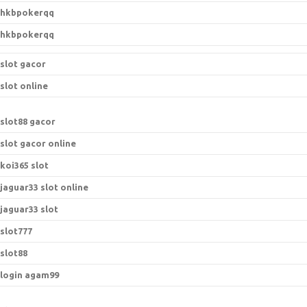
hkbpokerqq
hkbpokerqq
slot gacor
slot online
s
lot88 gacor
slot gacor online
koi365 slot
jaguar33 slot online
jaguar33 slot
slot777
slot88
login agam99