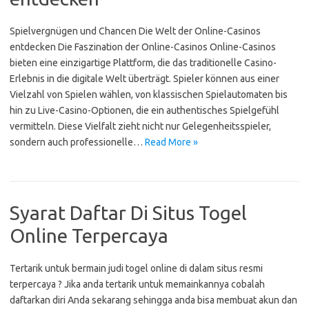
Spielvergnügen und Chancen Die Welt der Online-Casinos
entdecken Die Faszination der Online-Casinos Online-Casinos
bieten eine einzigartige Plattform, die das traditionelle Casino-
Erlebnis in die digitale Welt überträgt. Spieler können aus einer
Vielzahl von Spielen wählen, von klassischen Spielautomaten bis
hin zu Live-Casino-Optionen, die ein authentisches Spielgefühl
vermitteln. Diese Vielfalt zieht nicht nur Gelegenheitsspieler,
sondern auch professionelle…
Read More »
Syarat Daftar Di Situs Togel
Online Terpercaya
Tertarik untuk bermain judi togel online di dalam situs resmi
terpercaya ? Jika anda tertarik untuk memainkannya cobalah
daftarkan diri Anda sekarang sehingga anda bisa membuat akun dan