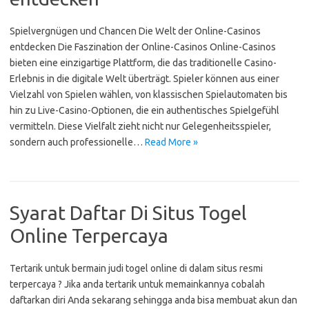
Spielvergnügen und Chancen Die Welt der Online-Casinos
entdecken Die Faszination der Online-Casinos Online-Casinos
bieten eine einzigartige Plattform, die das traditionelle Casino-
Erlebnis in die digitale Welt überträgt. Spieler können aus einer
Vielzahl von Spielen wählen, von klassischen Spielautomaten bis
hin zu Live-Casino-Optionen, die ein authentisches Spielgefühl
vermitteln. Diese Vielfalt zieht nicht nur Gelegenheitsspieler,
sondern auch professionelle…
Read More »
Syarat Daftar Di Situs Togel
Online Terpercaya
Tertarik untuk bermain judi togel online di dalam situs resmi
terpercaya ? Jika anda tertarik untuk memainkannya cobalah
daftarkan diri Anda sekarang sehingga anda bisa membuat akun dan