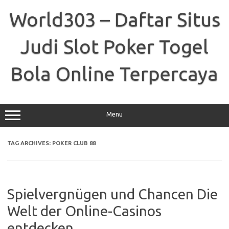
Skip
to
World303 – Daftar Situs
content
Judi Slot Poker Togel
Bola Online Terpercaya
Menu
TAG ARCHIVES:
POKER CLUB 88
Spielvergnügen und Chancen Die
Welt der Online-Casinos
entdecken