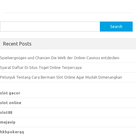
S
e
a
Recent Posts
r
c
Spielvergnügen und Chancen Die Welt der Online-Casinos entdecken
h
Syarat Daftar Di Situs Togel Online Terpercaya
f
o
Petunjuk Tentang Cara Bermain Slot Online Agar Mudah Dimenangkan
r
:
slot gacor
slot online
slot88
mejavip
hkbpokerqq