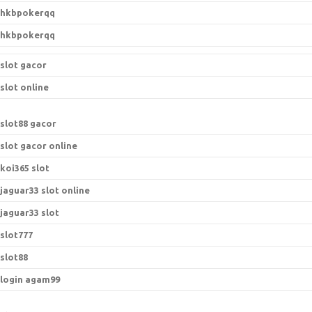
hkbpokerqq
hkbpokerqq
slot gacor
slot online
s
lot88 gacor
slot gacor online
koi365 slot
jaguar33 slot online
jaguar33 slot
slot777
slot88
login agam99