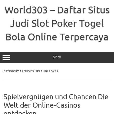
Skip
to
World303 – Daftar Situs
content
Judi Slot Poker Togel
Bola Online Terpercaya
Menu
CATEGORY ARCHIVES:
PELANGI POKER
Spielvergnügen und Chancen Die
Welt der Online-Casinos
entdecken