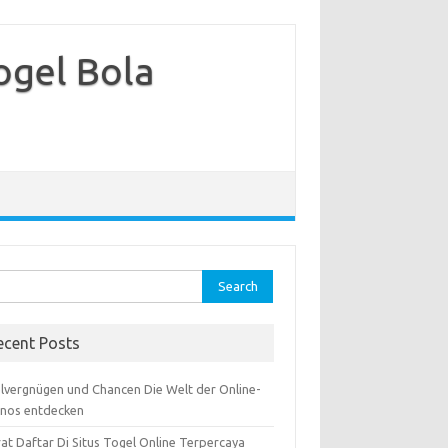
ogel Bola
rch
ecent Posts
elvergnügen und Chancen Die Welt der Online-
inos entdecken
at Daftar Di Situs Togel Online Terpercaya