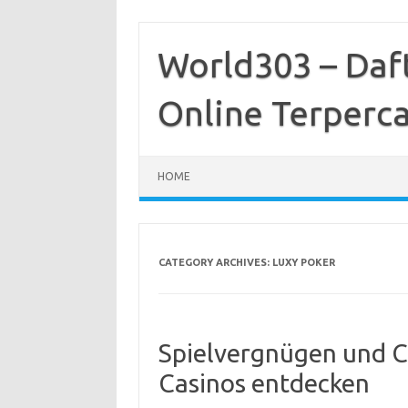
Skip
to
content
World303 – Daft
Online Terperc
HOME
CATEGORY ARCHIVES:
LUXY POKER
Spielvergnügen und C
Casinos entdecken