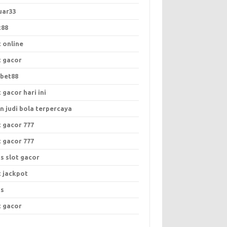
uar33
t88
t online
t gacor
bet88
t gacor hari ini
n judi bola terpercaya
t gacor 777
t gacor 777
us slot gacor
t jackpot
us
t gacor