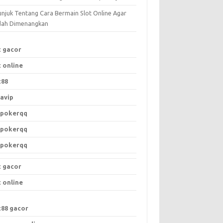
unjuk Tentang Cara Bermain Slot Online Agar
ah Dimenangkan
t gacor
t online
t88
avip
bpokerqq
bpokerqq
bpokerqq
t gacor
t online
t88 gacor