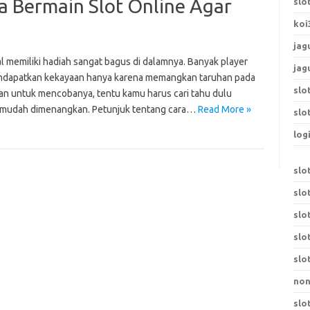
a Bermain Slot Online Agar
slo
koi
jag
l memiliki hadiah sangat bagus di dalamnya. Banyak player
jag
endapatkan kekayaan hanya karena memangkan taruhan pada
slo
inan untuk mencobanya, tentu kamu harus cari tahu dulu
ya mudah dimenangkan. Petunjuk tentang cara…
Read More »
slo
log
slo
slo
slo
slo
slo
non
slo