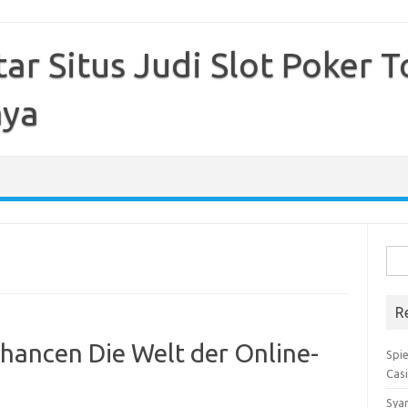
ar Situs Judi Slot Poker T
aya
Sea
for:
R
hancen Die Welt der Online-
Spi
Cas
Syar