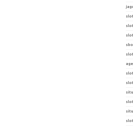
jag
slo
slo
slo
sbo
slo
age
slo
slo
sit
slo
sit
slo