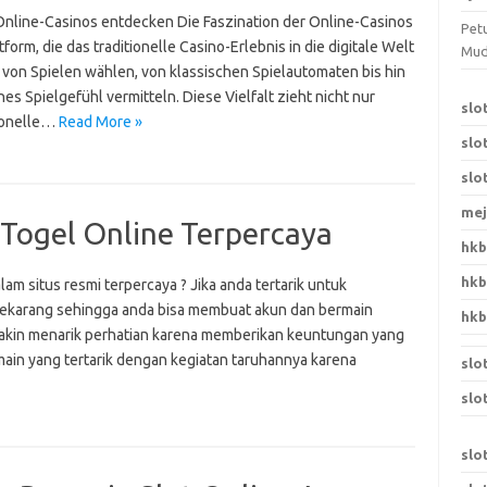
nline-Casinos entdecken Die Faszination der Online-Casinos
Pet
form, die das traditionelle Casino-Erlebnis in die digitale Welt
Mud
l von Spielen wählen, von klassischen Spielautomaten bis hin
es Spielgefühl vermitteln. Diese Vielfalt zieht nicht nur
slo
sionelle…
Read More »
slo
slo
mej
s Togel Online Terpercaya
hk
hk
alam situs resmi terpercaya ? Jika anda tertarik untuk
sekarang sehingga anda bisa membuat akun dan bermain
hk
akin menarik perhatian karena memberikan keuntungan yang
main yang tertarik dengan kegiatan taruhannya karena
slo
slo
s
lo