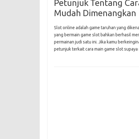
Petunjuk Tentang Car
Mudah Dimenangkan
Slot online adalah game taruhan yang dikena
yang bermain game slot bahkan berhasil m
permainan judi satu ini. Jika kamu berkeing
petunjuk terkait cara main game slot supa