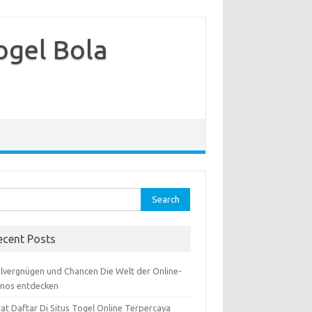
ogel Bola
rch
ecent Posts
elvergnügen und Chancen Die Welt der Online-
inos entdecken
at Daftar Di Situs Togel Online Terpercaya