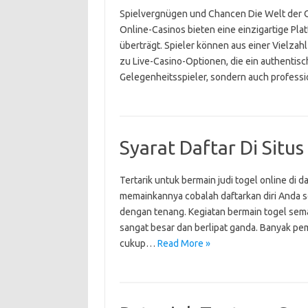
Spielvergnügen und Chancen Die Welt der O
Online-Casinos bieten eine einzigartige Platt
überträgt. Spieler können aus einer Vielzah
zu Live-Casino-Optionen, die ein authentisch
Gelegenheitsspieler, sondern auch profes
Syarat Daftar Di Situ
Tertarik untuk bermain judi togel online di d
memainkannya cobalah daftarkan diri Anda 
dengan tenang. Kegiatan bermain togel sem
sangat besar dan berlipat ganda. Banyak pe
cukup…
Read More »