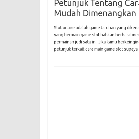
Petunjuk Tentang Car
Mudah Dimenangkan
Slot online adalah game taruhan yang dikena
yang bermain game slot bahkan berhasil m
permainan judi satu ini. Jika kamu berkeing
petunjuk terkait cara main game slot supa