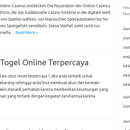
nline-Casinos entdecken Die Faszination der Online-Casinos
Pet
form, die das traditionelle Casino-Erlebnis in die digitale Welt
Mud
l von Spielen wählen, von klassischen Spielautomaten bis hin
es Spielgefühl vermitteln. Diese Vielfalt zieht nicht nur
slo
sionelle…
Read More »
slo
slo
mej
s Togel Online Terpercaya
hk
hk
alam situs resmi terpercaya ? Jika anda tertarik untuk
sekarang sehingga anda bisa membuat akun dan bermain
hk
akin menarik perhatian karena memberikan keuntungan yang
main yang tertarik dengan kegiatan taruhannya karena
slo
slo
s
lo