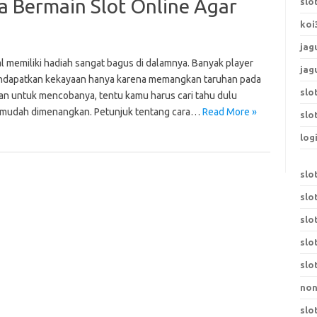
a Bermain Slot Online Agar
slo
koi
jag
l memiliki hadiah sangat bagus di dalamnya. Banyak player
jag
endapatkan kekayaan hanya karena memangkan taruhan pada
slo
inan untuk mencobanya, tentu kamu harus cari tahu dulu
ya mudah dimenangkan. Petunjuk tentang cara…
Read More »
slo
log
slo
slo
slo
slo
slo
non
slo