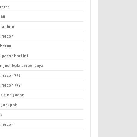
uar33
t88
t online
t gacor
bet88
t gacor hari ini
n judi bola terpercaya
t gacor 777
t gacor 777
us slot gacor
t jackpot
us
t gacor