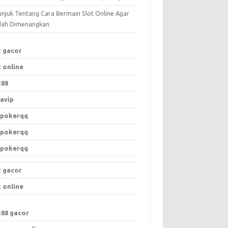
unjuk Tentang Cara Bermain Slot Online Agar
ah Dimenangkan
t gacor
t online
t88
avip
bpokerqq
bpokerqq
bpokerqq
t gacor
t online
t88 gacor