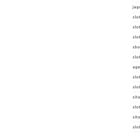
jag
slo
slo
slo
sbo
slo
age
slo
slo
sit
slo
sit
slo