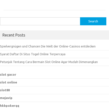
S
e
a
Recent Posts
r
c
Spielvergnügen und Chancen Die Welt der Online-Casinos entdecken
h
Syarat Daftar Di Situs Togel Online Terpercaya
f
o
Petunjuk Tentang Cara Bermain Slot Online Agar Mudah Dimenangkan
r
:
slot gacor
slot online
slot88
mejavip
hkbpokerqq