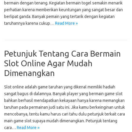
bermain dengan tenang. Kegiatan bermain togel semakin menarik
perhatian karena memberikan keuntungan yang sangat besar dan
berlipat ganda. Banyak pemain yang tertarik dengan kegiatan
taruhannya karena cukup…
Read More »
Petunjuk Tentang Cara Bermain
Slot Online Agar Mudah
Dimenangkan
Slot online adalah game taruhan yang dikenal memiliki hadiah
sangat bagus di dalamnya. Banyak player yang bermain game slot
bahkan berhasil mendapatkan kekayaan hanya karena memangkan
taruhan pada permainan judi satu ini. Jika kamu berkeinginan untuk
mencobanya, tentu kamu harus cari tahu dulu petunjuk terkait cara
main game slot supaya mudah dimenangkan. Petunjuk tentang
cara…
Read More »