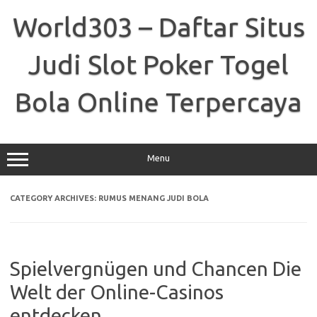
Skip
to
World303 – Daftar Situs
content
Judi Slot Poker Togel
Bola Online Terpercaya
Menu
CATEGORY ARCHIVES:
RUMUS MENANG JUDI BOLA
Spielvergnügen und Chancen Die
Welt der Online-Casinos
entdecken