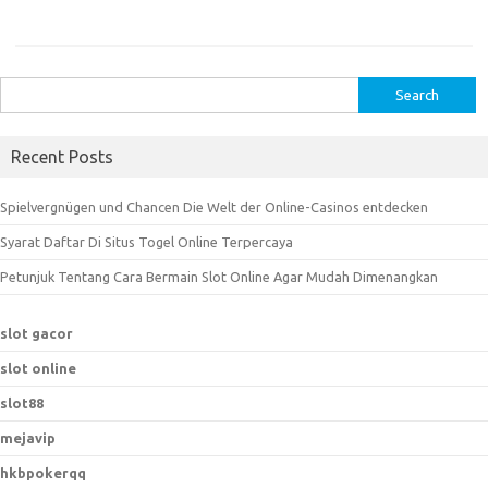
S
e
a
Recent Posts
r
c
Spielvergnügen und Chancen Die Welt der Online-Casinos entdecken
h
Syarat Daftar Di Situs Togel Online Terpercaya
f
o
Petunjuk Tentang Cara Bermain Slot Online Agar Mudah Dimenangkan
r
:
slot gacor
slot online
slot88
mejavip
hkbpokerqq