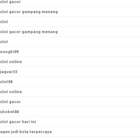
slot gacor
slot gacor gampang menang
slot
slot gacor gampang menang
slot
nongki99
slot online
jaguar33
slot88
slot online
slot gacor
sbobet88
slot gacor hari ini
agen judi bola terpercaya