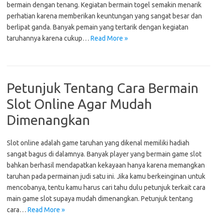
bermain dengan tenang. Kegiatan bermain togel semakin menarik
perhatian karena memberikan keuntungan yang sangat besar dan
berlipat ganda. Banyak pemain yang tertarik dengan kegiatan
taruhannya karena cukup…
Read More »
Petunjuk Tentang Cara Bermain
Slot Online Agar Mudah
Dimenangkan
Slot online adalah game taruhan yang dikenal memiliki hadiah
sangat bagus di dalamnya. Banyak player yang bermain game slot
bahkan berhasil mendapatkan kekayaan hanya karena memangkan
taruhan pada permainan judi satu ini. Jika kamu berkeinginan untuk
mencobanya, tentu kamu harus cari tahu dulu petunjuk terkait cara
main game slot supaya mudah dimenangkan. Petunjuk tentang
cara…
Read More »