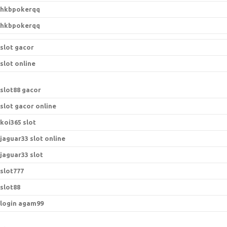
hkbpokerqq
hkbpokerqq
slot gacor
slot online
s
lot88 gacor
slot gacor online
koi365 slot
jaguar33 slot online
jaguar33 slot
slot777
slot88
login agam99