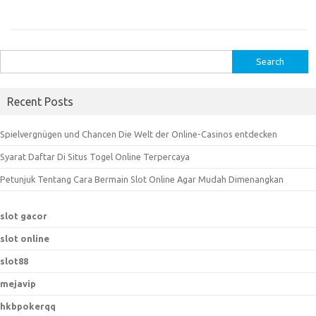
S
e
a
Recent Posts
r
c
Spielvergnügen und Chancen Die Welt der Online-Casinos entdecken
h
Syarat Daftar Di Situs Togel Online Terpercaya
f
o
Petunjuk Tentang Cara Bermain Slot Online Agar Mudah Dimenangkan
r
:
slot gacor
slot online
slot88
mejavip
hkbpokerqq