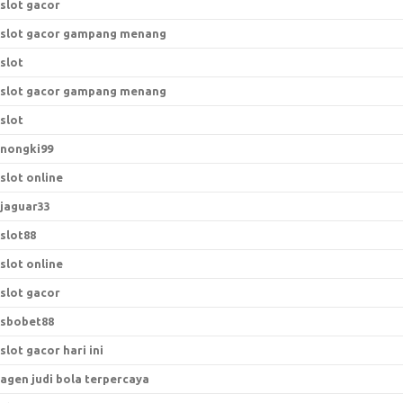
slot gacor
slot gacor gampang menang
slot
slot gacor gampang menang
slot
nongki99
slot online
jaguar33
slot88
slot online
slot gacor
sbobet88
slot gacor hari ini
agen judi bola terpercaya