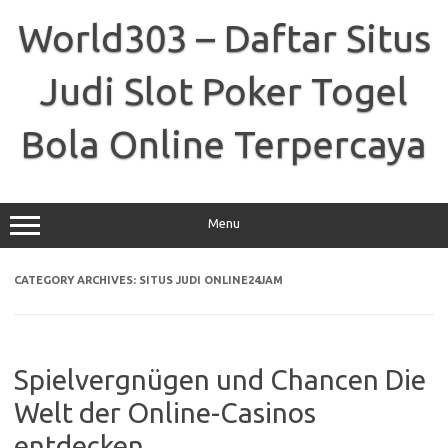
Skip
to
World303 – Daftar Situs
content
Judi Slot Poker Togel
Bola Online Terpercaya
Menu
CATEGORY ARCHIVES:
SITUS JUDI ONLINE24JAM
Spielvergnügen und Chancen Die
Welt der Online-Casinos
entdecken