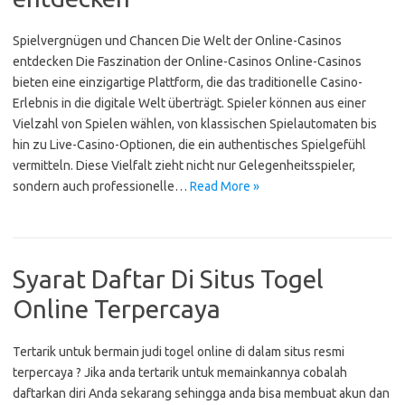
Spielvergnügen und Chancen Die Welt der Online-Casinos
entdecken Die Faszination der Online-Casinos Online-Casinos
bieten eine einzigartige Plattform, die das traditionelle Casino-
Erlebnis in die digitale Welt überträgt. Spieler können aus einer
Vielzahl von Spielen wählen, von klassischen Spielautomaten bis
hin zu Live-Casino-Optionen, die ein authentisches Spielgefühl
vermitteln. Diese Vielfalt zieht nicht nur Gelegenheitsspieler,
sondern auch professionelle…
Read More »
Syarat Daftar Di Situs Togel
Online Terpercaya
Tertarik untuk bermain judi togel online di dalam situs resmi
terpercaya ? Jika anda tertarik untuk memainkannya cobalah
daftarkan diri Anda sekarang sehingga anda bisa membuat akun dan