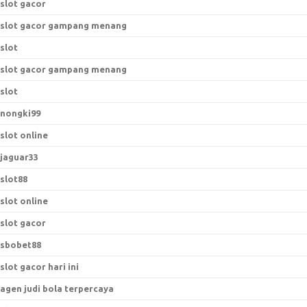
slot gacor
slot gacor gampang menang
slot
slot gacor gampang menang
slot
nongki99
slot online
jaguar33
slot88
slot online
slot gacor
sbobet88
slot gacor hari ini
agen judi bola terpercaya