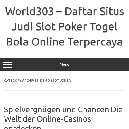
Skip
to
World303 – Daftar Situs
content
Judi Slot Poker Togel
Bola Online Terpercaya
Menu
CATEGORY ARCHIVES:
DEMO SLOT JOKER
Spielvergnügen und Chancen Die
Welt der Online-Casinos
entdecken