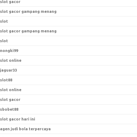
slot gacor
slot gacor gampang menang
slot
slot gacor gampang menang
slot
nongki99
slot online
jaguar33
slot88
slot online
slot gacor
sbobet88
slot gacor hari ini
agen judi bola terpercaya