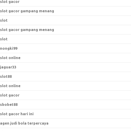
slot gacor
slot gacor gampang menang
slot
slot gacor gampang menang
slot
nongki99
slot online
jaguar33
slot88
slot online
slot gacor
sbobet88
slot gacor hari ini
agen judi bola terpercaya