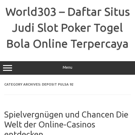
Skip
to
World303 – Daftar Situs
content
Judi Slot Poker Togel
Bola Online Terpercaya
Menu
CATEGORY ARCHIVES:
DEPOSIT PULSA 92
Spielvergnügen und Chancen Die
Welt der Online-Casinos
entdecken