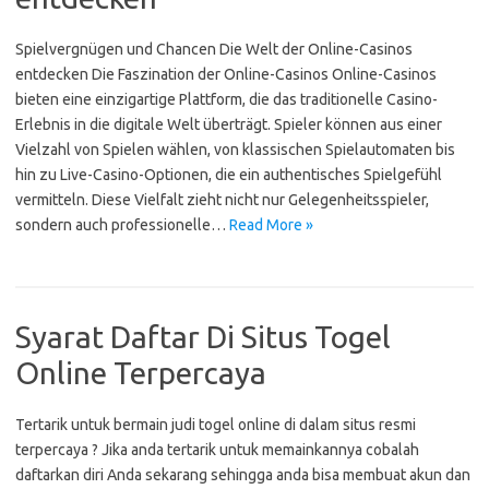
Spielvergnügen und Chancen Die Welt der Online-Casinos
entdecken Die Faszination der Online-Casinos Online-Casinos
bieten eine einzigartige Plattform, die das traditionelle Casino-
Erlebnis in die digitale Welt überträgt. Spieler können aus einer
Vielzahl von Spielen wählen, von klassischen Spielautomaten bis
hin zu Live-Casino-Optionen, die ein authentisches Spielgefühl
vermitteln. Diese Vielfalt zieht nicht nur Gelegenheitsspieler,
sondern auch professionelle…
Read More »
Syarat Daftar Di Situs Togel
Online Terpercaya
Tertarik untuk bermain judi togel online di dalam situs resmi
terpercaya ? Jika anda tertarik untuk memainkannya cobalah
daftarkan diri Anda sekarang sehingga anda bisa membuat akun dan