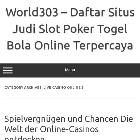
Skip
to
World303 – Daftar Situs
content
Judi Slot Poker Togel
Bola Online Terpercaya
Menu
CATEGORY ARCHIVES:
LIVE CASINO ONLINE 3
Spielvergnügen und Chancen Die
Welt der Online-Casinos
entdecken