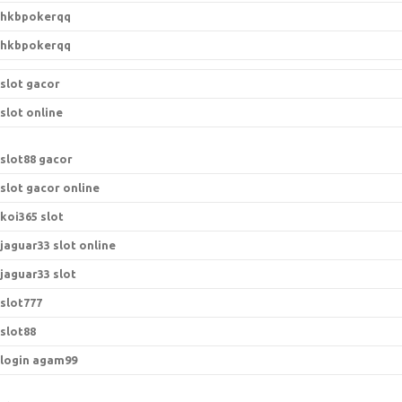
hkbpokerqq
hkbpokerqq
slot gacor
slot online
s
lot88 gacor
slot gacor online
koi365 slot
jaguar33 slot online
jaguar33 slot
slot777
slot88
login agam99