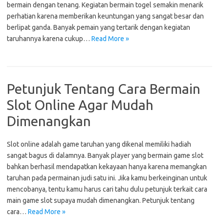
bermain dengan tenang. Kegiatan bermain togel semakin menarik
perhatian karena memberikan keuntungan yang sangat besar dan
berlipat ganda. Banyak pemain yang tertarik dengan kegiatan
taruhannya karena cukup…
Read More »
Petunjuk Tentang Cara Bermain
Slot Online Agar Mudah
Dimenangkan
Slot online adalah game taruhan yang dikenal memiliki hadiah
sangat bagus di dalamnya. Banyak player yang bermain game slot
bahkan berhasil mendapatkan kekayaan hanya karena memangkan
taruhan pada permainan judi satu ini. Jika kamu berkeinginan untuk
mencobanya, tentu kamu harus cari tahu dulu petunjuk terkait cara
main game slot supaya mudah dimenangkan. Petunjuk tentang
cara…
Read More »