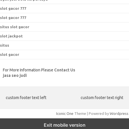
slot gacor 777
slot gacor 777
situs slot gacor
slot jackpot
situs
slot gacor
For More Information Please
Contact Us
jasa seo judi
custom footer text left
custom footer text right
Iconic One
Theme | Powered by
Wordpress
Exit mobile version