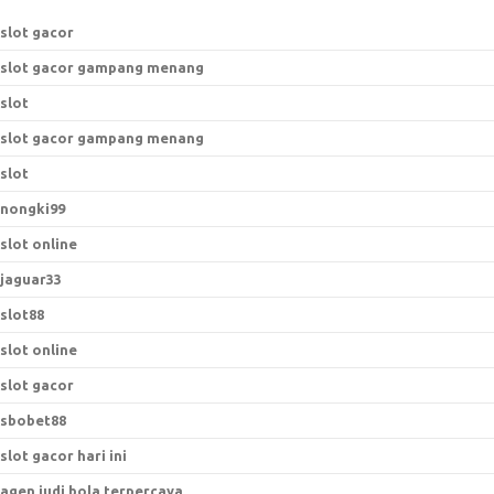
slot gacor
slot gacor gampang menang
slot
slot gacor gampang menang
slot
nongki99
slot online
jaguar33
slot88
slot online
slot gacor
sbobet88
slot gacor hari ini
agen judi bola terpercaya