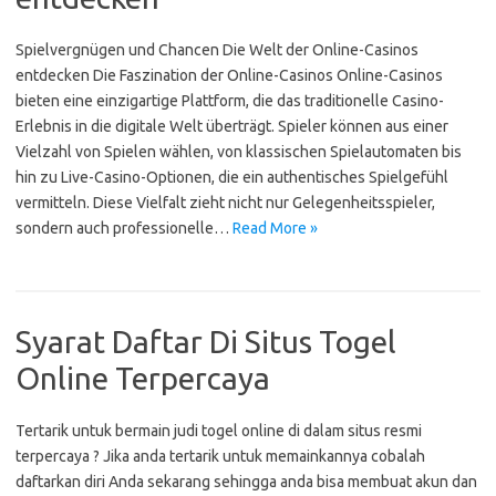
Spielvergnügen und Chancen Die Welt der Online-Casinos
entdecken Die Faszination der Online-Casinos Online-Casinos
bieten eine einzigartige Plattform, die das traditionelle Casino-
Erlebnis in die digitale Welt überträgt. Spieler können aus einer
Vielzahl von Spielen wählen, von klassischen Spielautomaten bis
hin zu Live-Casino-Optionen, die ein authentisches Spielgefühl
vermitteln. Diese Vielfalt zieht nicht nur Gelegenheitsspieler,
sondern auch professionelle…
Read More »
Syarat Daftar Di Situs Togel
Online Terpercaya
Tertarik untuk bermain judi togel online di dalam situs resmi
terpercaya ? Jika anda tertarik untuk memainkannya cobalah
daftarkan diri Anda sekarang sehingga anda bisa membuat akun dan