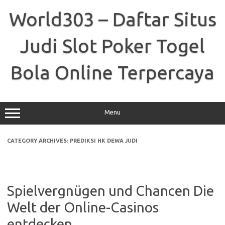
Skip
to
World303 – Daftar Situs
content
Judi Slot Poker Togel
Bola Online Terpercaya
Menu
CATEGORY ARCHIVES:
PREDIKSI HK DEWA JUDI
Spielvergnügen und Chancen Die
Welt der Online-Casinos
entdecken