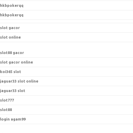
hkbpokerqq
hkbpokerqq
slot gacor
slot online
s
lot88 gacor
slot gacor online
koi365 slot
jaguar33 slot online
jaguar33 slot
slot777
slot88
login agam99