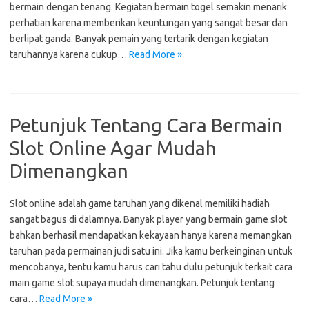
bermain dengan tenang. Kegiatan bermain togel semakin menarik
perhatian karena memberikan keuntungan yang sangat besar dan
berlipat ganda. Banyak pemain yang tertarik dengan kegiatan
taruhannya karena cukup…
Read More »
Petunjuk Tentang Cara Bermain
Slot Online Agar Mudah
Dimenangkan
Slot online adalah game taruhan yang dikenal memiliki hadiah
sangat bagus di dalamnya. Banyak player yang bermain game slot
bahkan berhasil mendapatkan kekayaan hanya karena memangkan
taruhan pada permainan judi satu ini. Jika kamu berkeinginan untuk
mencobanya, tentu kamu harus cari tahu dulu petunjuk terkait cara
main game slot supaya mudah dimenangkan. Petunjuk tentang
cara…
Read More »