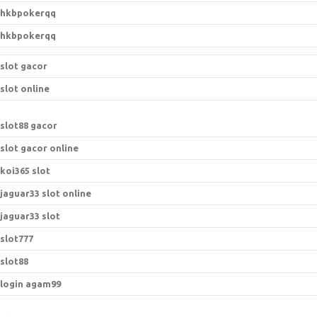
hkbpokerqq
hkbpokerqq
slot gacor
slot online
s
lot88 gacor
slot gacor online
koi365 slot
jaguar33 slot online
jaguar33 slot
slot777
slot88
login agam99