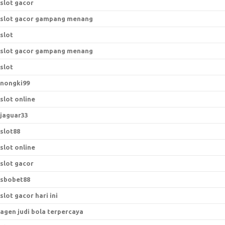
slot gacor
slot gacor gampang menang
slot
slot gacor gampang menang
slot
nongki99
slot online
jaguar33
slot88
slot online
slot gacor
sbobet88
slot gacor hari ini
agen judi bola terpercaya