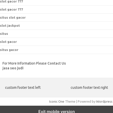
slot gacor 777
slot gacor 777
situs slot gacor
slot jackpot
situs
slot gacor
situs gacor
For More Information Please
Contact Us
jasa seo judi
custom footer text left
custom footer text right
Iconic One
Theme | Powered by
Wordpress
Exit mobile version