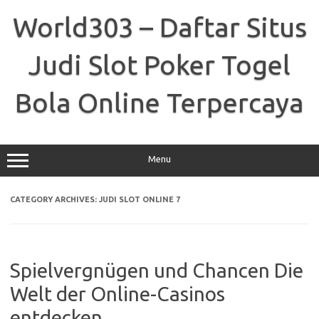
Skip
to
World303 – Daftar Situs
content
Judi Slot Poker Togel
Bola Online Terpercaya
Menu
CATEGORY ARCHIVES:
JUDI SLOT ONLINE 7
Spielvergnügen und Chancen Die
Welt der Online-Casinos
entdecken