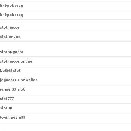
hkbpokerqq
hkbpokerqq
slot gacor
slot online
s
lot88 gacor
slot gacor online
koi365 slot
jaguar33 slot online
jaguar33 slot
slot777
slot88
login agam99