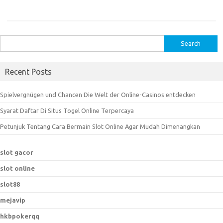
S
e
a
Recent Posts
r
c
Spielvergnügen und Chancen Die Welt der Online-Casinos entdecken
h
Syarat Daftar Di Situs Togel Online Terpercaya
f
o
Petunjuk Tentang Cara Bermain Slot Online Agar Mudah Dimenangkan
r
:
slot gacor
slot online
slot88
mejavip
hkbpokerqq