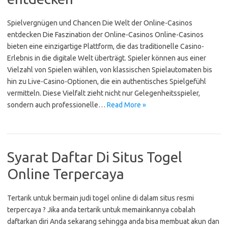
Spielvergnügen und Chancen Die Welt der Online-Casinos
entdecken Die Faszination der Online-Casinos Online-Casinos
bieten eine einzigartige Plattform, die das traditionelle Casino-
Erlebnis in die digitale Welt überträgt. Spieler können aus einer
Vielzahl von Spielen wählen, von klassischen Spielautomaten bis
hin zu Live-Casino-Optionen, die ein authentisches Spielgefühl
vermitteln. Diese Vielfalt zieht nicht nur Gelegenheitsspieler,
sondern auch professionelle…
Read More »
Syarat Daftar Di Situs Togel
Online Terpercaya
Tertarik untuk bermain judi togel online di dalam situs resmi
terpercaya ? Jika anda tertarik untuk memainkannya cobalah
daftarkan diri Anda sekarang sehingga anda bisa membuat akun dan