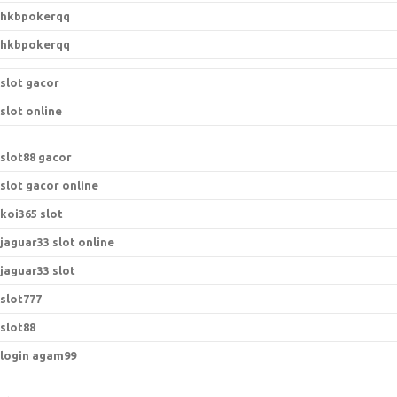
hkbpokerqq
hkbpokerqq
slot gacor
slot online
s
lot88 gacor
slot gacor online
koi365 slot
jaguar33 slot online
jaguar33 slot
slot777
slot88
login agam99