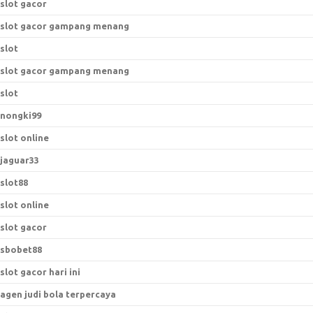
slot gacor
slot gacor gampang menang
slot
slot gacor gampang menang
slot
nongki99
slot online
jaguar33
slot88
slot online
slot gacor
sbobet88
slot gacor hari ini
agen judi bola terpercaya